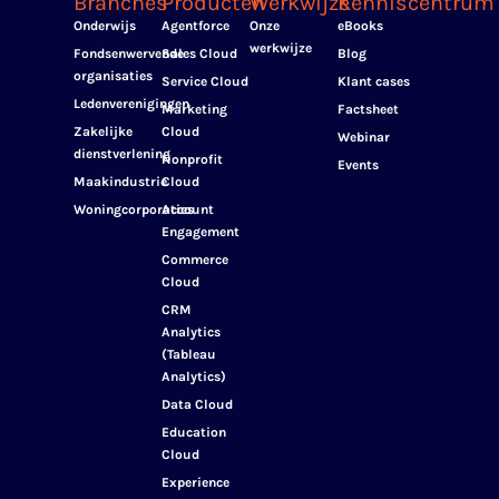
Branches
Producten
Werkwijze
Kenniscentrum
Onderwijs
Agentforce
Onze
eBooks
werkwijze
Fondsenwervende
Sales Cloud
Blog
organisaties
Service Cloud
Klant cases
Ledenverenigingen
Marketing
Factsheet
Zakelijke
Cloud
Webinar
dienstverlening
Nonprofit
Events
Maakindustrie
Cloud
Woningcorporaties
Account
Engagement
Commerce
Cloud
CRM
Analytics
(Tableau
Analytics)
Data Cloud
Education
Cloud
Experience