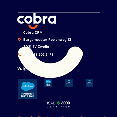
Cobra CRM
Burgemeester Roelenweg 13
8021 EV Zwolle
+31(0)38 202 2478
Volg ons via