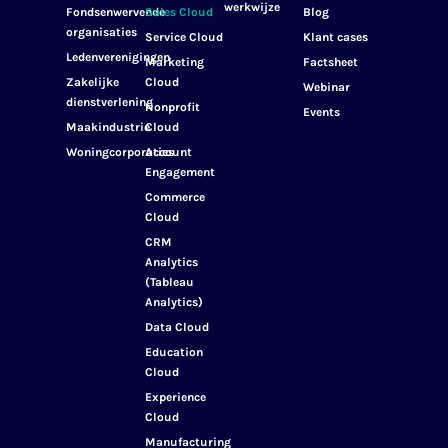
werkwijze
Fondsenwervende
Sales Cloud
Blog
organisaties
Service Cloud
Klant cases
Ledenverenigingen
Marketing
Factsheet
Zakelijke
Cloud
Webinar
dienstverlening
Nonprofit
Events
Maakindustrie
Cloud
Woningcorporaties
Account
Engagement
Commerce
Cloud
CRM
Analytics
(Tableau
Analytics)
Data Cloud
Education
Cloud
Experience
Cloud
Manufacturing