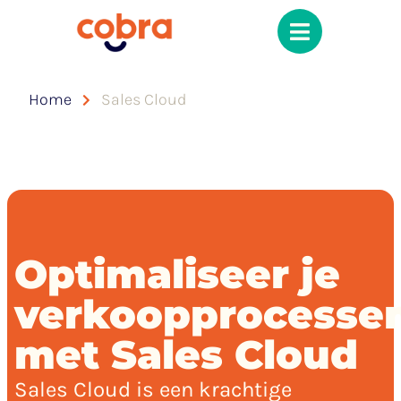
Home
Sales Cloud
Optimaliseer je
verkoopprocesse
met Sales Cloud
Sales Cloud is een krachtige