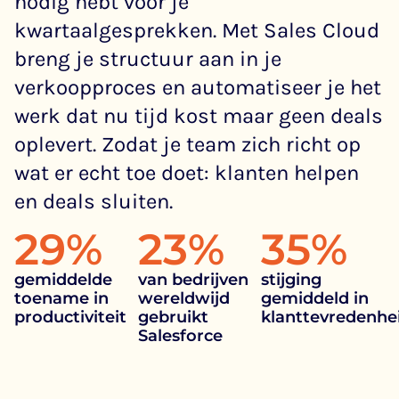
nodig hebt voor je
kwartaalgesprekken. Met Sales Cloud
breng je structuur aan in je
verkoopproces en automatiseer je het
werk dat nu tijd kost maar geen deals
oplevert. Zodat je team zich richt op
wat er echt toe doet: klanten helpen
en deals sluiten.
29
%
23
%
35
%
gemiddelde
van bedrijven
stijging
toename in
wereldwijd
gemiddeld in
productiviteit
gebruikt
klanttevredenhe
Salesforce