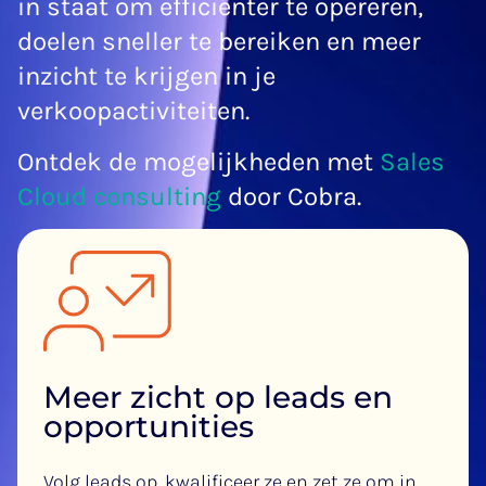
in staat om efficiënter te opereren,
doelen sneller te bereiken en meer
inzicht te krijgen in je
verkoopactiviteiten.
Ontdek de mogelijkheden met
Sales
Cloud consulting
door Cobra.
Meer zicht op leads en
opportunities
Volg leads op, kwalificeer ze en zet ze om in