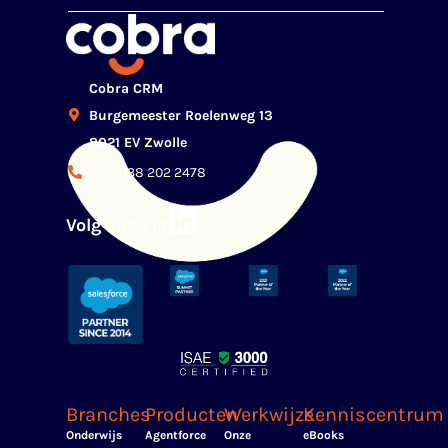
Cobra CRM
Burgemeester Roelenweg 13
8021 EV Zwolle
+31(0)38 202 2478
Volg ons via
Branches
Producten
Werkwijze
Kenniscentrum
Onderwijs
Agentforce
Onze
eBooks