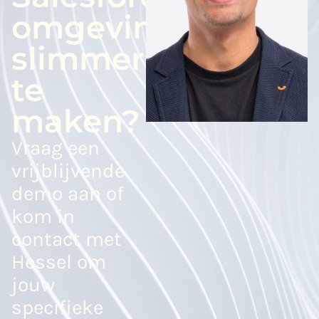
omgeving
slimmer
te
maken?
Vraag een
vrijblijvende
demo aan of
kom in
contact met
Hessel om
jouw
specifieke