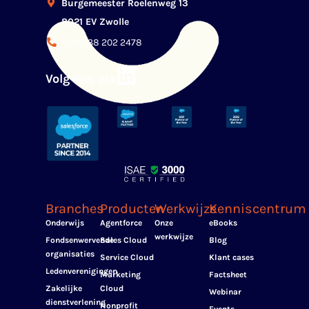
Burgemeester Roelenweg 13
8021 EV Zwolle
+31(0)38 202 2478
Volg ons via
Branches
Producten
Werkwijze
Kenniscentrum
Onderwijs
Agentforce
Onze
eBooks
werkwijze
Fondsenwervende
Sales Cloud
Blog
organisaties
Service Cloud
Klant cases
Ledenverenigingen
Marketing
Factsheet
Zakelijke
Cloud
Webinar
dienstverlening
Nonprofit