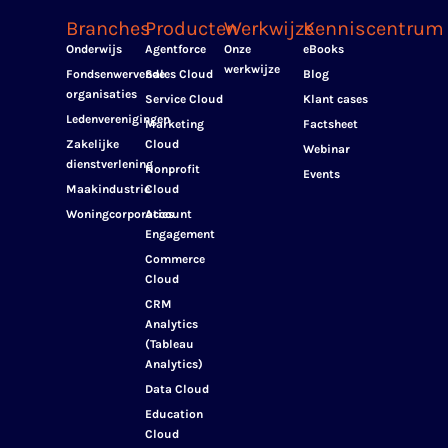
Branches
Producten
Werkwijze
Kenniscentrum
Onderwijs
Agentforce
Onze
eBooks
werkwijze
Fondsenwervende
Sales Cloud
Blog
organisaties
Service Cloud
Klant cases
Ledenverenigingen
Marketing
Factsheet
Zakelijke
Cloud
Webinar
dienstverlening
Nonprofit
Events
Maakindustrie
Cloud
Woningcorporaties
Account
Engagement
Commerce
Cloud
CRM
Analytics
(Tableau
Analytics)
Data Cloud
Education
Cloud