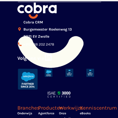
Cobra CRM
Burgemeester Roelenweg 13
8021 EV Zwolle
+31(0)38 202 2478
Volg ons via
Branches
Producten
Werkwijze
Kenniscentrum
Onderwijs
Agentforce
Onze
eBooks