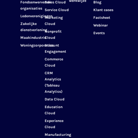
werkwijze
Fondsenwervende
Sales Cloud
Blog
organisaties
Service Cloud
Klant cases
Ledenverenigingen
Marketing
Factsheet
Zakelijke
Cloud
Webinar
dienstverlening
Nonprofit
Events
Maakindustrie
Cloud
Woningcorporaties
Account
Engagement
Commerce
Cloud
CRM
Analytics
(Tableau
Analytics)
Data Cloud
Education
Cloud
Experience
Cloud
Manufacturing