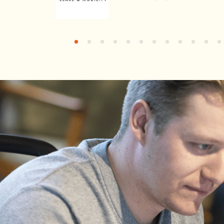
1
2
3
4
5
6
7
8
9
10
11
12
13
1