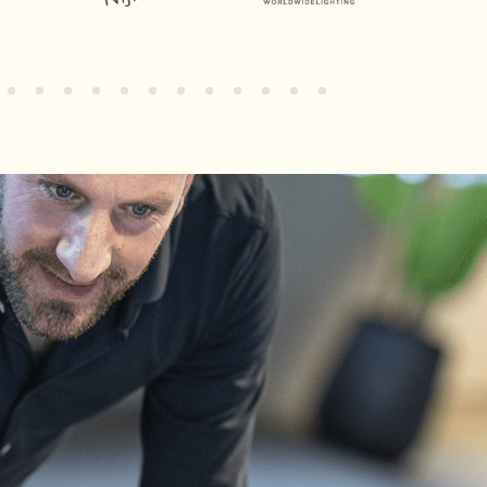
32
33
34
35
36
37
38
39
40
41