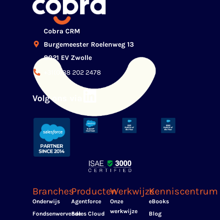
Cobra CRM
Burgemeester Roelenweg 13
8021 EV Zwolle
+31(0)38 202 2478
Volg ons via
Branches
Producten
Werkwijze
Kenniscentrum
Onderwijs
Agentforce
Onze
eBooks
werkwijze
Fondsenwervende
Sales Cloud
Blog