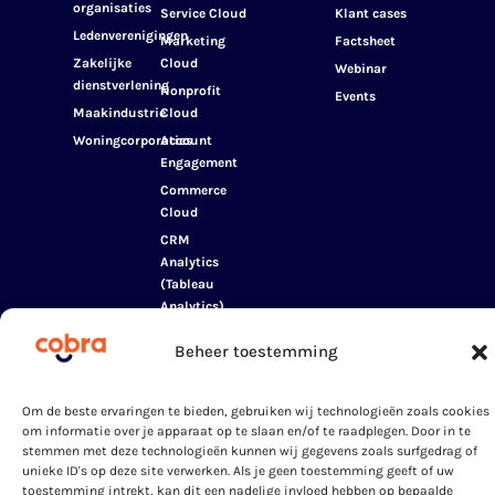
organisaties
Service Cloud
Klant cases
Ledenverenigingen
Marketing
Factsheet
Zakelijke
Cloud
Webinar
dienstverlening
Nonprofit
Events
Maakindustrie
Cloud
Woningcorporaties
Account
Engagement
Commerce
Cloud
CRM
Analytics
(Tableau
Analytics)
Data Cloud
Beheer toestemming
Education
Cloud
Experience
Om de beste ervaringen te bieden, gebruiken wij technologieën zoals cookies
om informatie over je apparaat op te slaan en/of te raadplegen. Door in te
Cloud
stemmen met deze technologieën kunnen wij gegevens zoals surfgedrag of
Manufacturing
unieke ID's op deze site verwerken. Als je geen toestemming geeft of uw
Cloud
toestemming intrekt, kan dit een nadelige invloed hebben op bepaalde