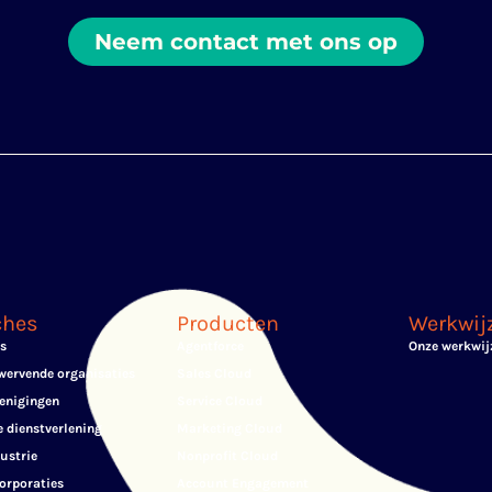
Neem contact met ons op
ches
Producten
Werkwij
js
Agentforce
Onze werkwij
ervende organisaties
Sales Cloud
enigingen
Service Cloud
e dienstverlening
Marketing Cloud
ustrie
Nonprofit Cloud
orporaties
Account Engagement