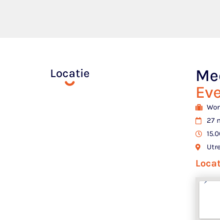
Mee
Locatie
Ev
Won
27 
15.0
Utre
Loca