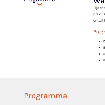
Wa
Tijden
praktij
ontwikk
Pro
1
1
1
1
Programma