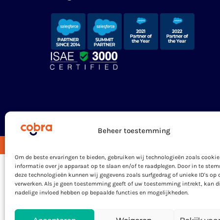
Beheer toestemming
Algemene voorwaarden
Privacyverklaring
Om de beste ervaringen te bieden, gebruiken wij technologieën zoals cooki
informatie over je apparaat op te slaan en/of te raadplegen. Door in te st
deze technologieën kunnen wij gegevens zoals surfgedrag of unieke ID's op 
verwerken. Als je geen toestemming geeft of uw toestemming intrekt, kan d
nadelige invloed hebben op bepaalde functies en mogelijkheden.