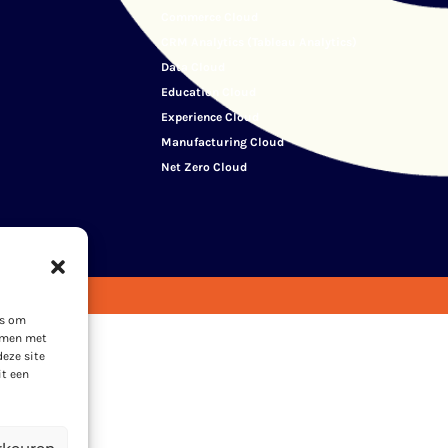
Commerce Cloud
CRM Analytics (Tableau Analytics)
Data Cloud
Education Cloud
Experience Cloud
Manufacturing Cloud
Net Zero Cloud
es om
emmen met
deze site
it een