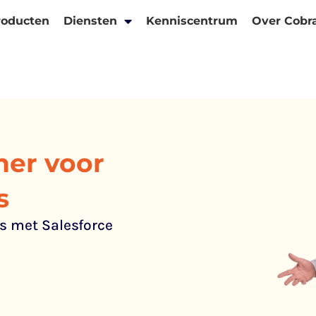
roducten
Diensten
Kenniscentrum
Over Cobr
ner voor
s
s met Salesforce