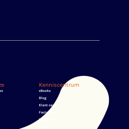
ze
Kenniscentrum
ze
eBooks
Blog
Klant cases
Factsheet
Webinar
Events