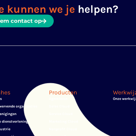
e kunnen we je
helpen?
em contact op
ches
Producten
Werkwij
js
Agentforce
Onze werkwij
ervende organisaties
Sales Cloud
enigingen
Service Cloud
e dienstverlening
Marketing Cloud
ustrie
Nonprofit Cloud