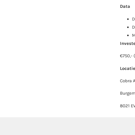
Data
D
D
M
Invest
€750,- 
Locati
Cobra 
Burgem
8021 E