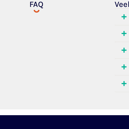
FAQ
Vee