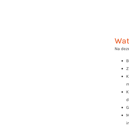
Wat
Na deze
B
Z
K
m
K
d
G
M
i