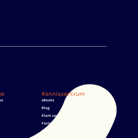
ze
Kenniscentrum
ze
eBooks
Blog
Klant cases
Factsheet
Webinar