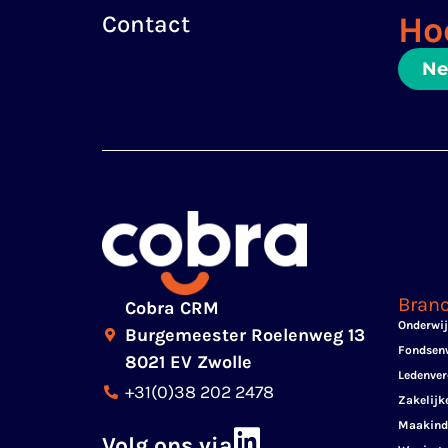
Ho
Contact
Ne
Bran
Cobra CRM
Onderwi
Burgemeester Roelenweg 13
Fondsenw
8021 EV Zwolle
Ledenver
+31(0)38 202 2478
Zakelijk
Maakind
Volg ons via