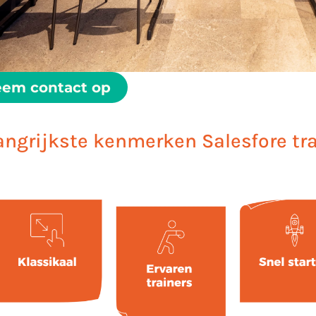
em contact op
angrijkste kenmerken Salesfore tr