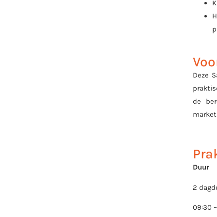
K
H
p
Voo
Deze S
praktis
de ber
marketi
Pra
Duur
2 dagd
09:30 –