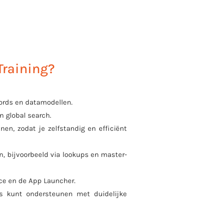
Training?
cords en data­modellen.
en global search.
en, zodat je zelfstandig en efficiënt
n, bijvoorbeeld via lookups en master-
ice en de App Launcher.
s kunt ondersteunen met duidelijke