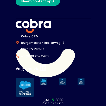
Neem contact op
Cobra CRM
Burgemeester Roelenweg 13
8021 EV Zwolle
+31(0)38 202 2478
Volg ons via