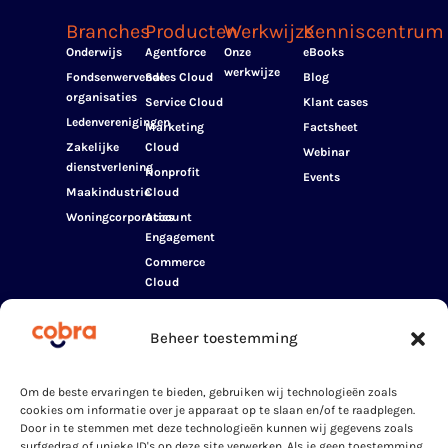
Branches
Producten
Werkwijze
Kenniscentrum
Onderwijs
Agentforce
Onze
eBooks
werkwijze
Fondsenwervende
Sales Cloud
Blog
organisaties
Service Cloud
Klant cases
Ledenverenigingen
Marketing
Factsheet
Zakelijke
Cloud
Webinar
dienstverlening
Nonprofit
Events
Maakindustrie
Cloud
Woningcorporaties
Account
Engagement
Commerce
Cloud
CRM
Analytics
Beheer toestemming
(Tableau
Analytics)
Data Cloud
Om de beste ervaringen te bieden, gebruiken wij technologieën zoals
cookies om informatie over je apparaat op te slaan en/of te raadplegen.
Education
Door in te stemmen met deze technologieën kunnen wij gegevens zoals
Cloud
surfgedrag of unieke ID's op deze site verwerken. Als je geen toestemming